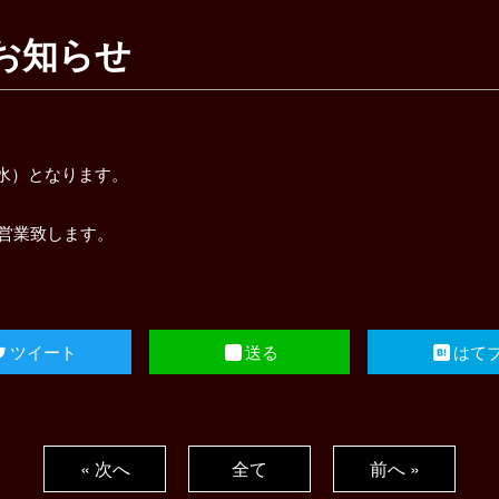
お知らせ
（水）となります。
に営業致します。
ツイート
送る
はて
« 次へ
全て
前へ »