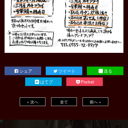
シェア
ツイート
送る
はてブ
Pocket
« 次へ
全て
前へ »