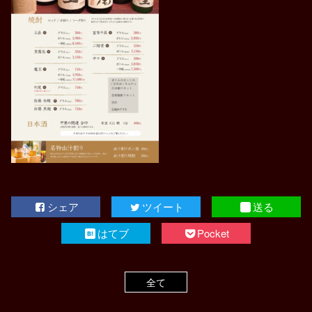
シェア
ツイート
送る
はてブ
Pocket
全て