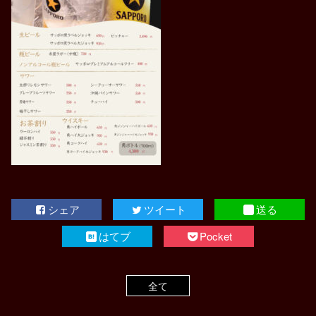
シェア
ツイート
送る
はてブ
Pocket
全て