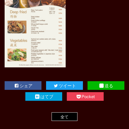
シェア
ツイート
送る
はてブ
Pocket
全て