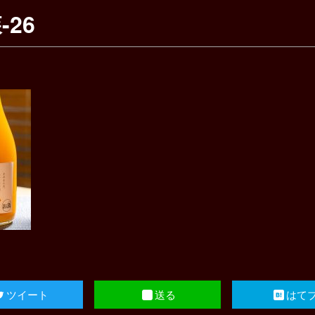
-26
ツイート
送る
はて