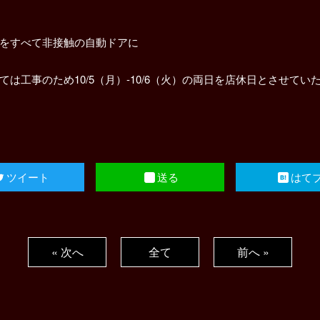
をすべて非接触の自動ドアに
は工事のため10/5（月）-10/6（火）の両日を店休日とさせていた
ツイート
送る
はて
« 次へ
全て
前へ »