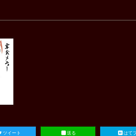
ツイート
送る
はて