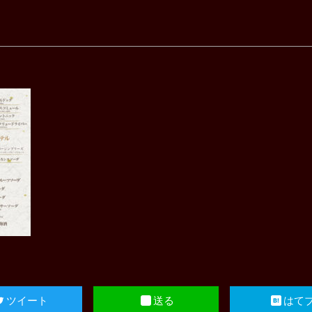
ツイート
送る
はて