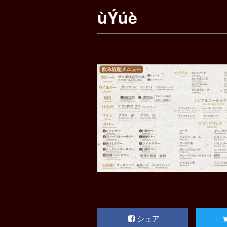
ùÝúè
シェア