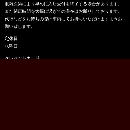
混雑次第により早めに入店受付を終了する場合があります。
また閉店時間を大幅に過ぎての滞在はお断りしております。
代行などをお待ちの際は車内にてお待ちいただけますようお
願い致します。
定休日
水曜日
クレジットカード
VISA、MasterCard、JCB、アメリカン・エキスプレス、ダイ
ナースクラブ、Discover Card
電子マネーのお取り扱いについて
paypay チョイスPay Alipay+
各種クーポンのお取り扱いについて
1.SUPERHOTELお食事クーポン
2.JCBギフトカード各種
３.河口湖町発行の各種金券